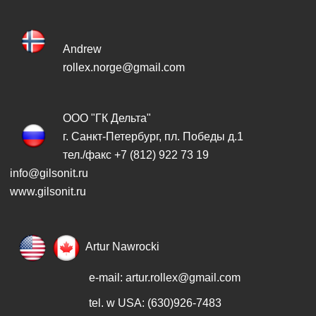
Andrew
rollex.norge@gmail.com
ООО "ГК Дельта"
г. Санкт-Петербург, пл. Победы д.1
тел./факс +7 (812) 922 73 19
info@gilsonit.ru
www.gilsonit.ru
Artur Nawrocki
e-mail:
artur.rollex@gmail.com
tel. w USA: (630)926-7483