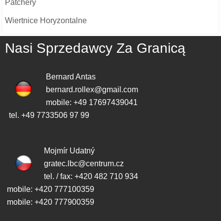
Patchery
Wiertnice Horyzontalne
Nasi Sprzedawcy Za Granicą
Bernard Antas
bernard.rollex@gmail.com
mobile: +49 17697439041
tel. +49 7733506 97 99
Mojmír Udatný
gratec.lbc@centrum.cz
tel. / fax: +420 482 710 934
mobile: +420 777100359
mobile: +420 777900359