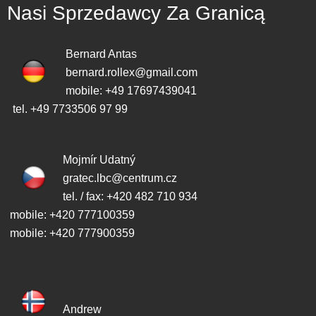
Nasi Sprzedawcy Za Granicą
Bernard Antas
bernard.rollex@gmail.com
mobile: +49 17697439041
tel. +49 7733506 97 99
Mojmír Udatný
gratec.lbc@centrum.cz
tel. / fax: +420 482 710 934
mobile: +420 777100359
mobile: +420 777900359
Andrew