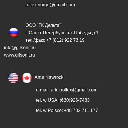
rollex.norge@gmail.com
ООО "ГК Дельта"
г. Санкт-Петербург, пл. Победы д.1
тел./факс +7 (812) 922 73 19
info@gilsonit.ru
www.gilsonit.ru
Artur Nawrocki
e-mail:
artur.rollex@gmail.com
tel. w USA: (630)926-7483
tel. w Polsce: +48 732 711 177