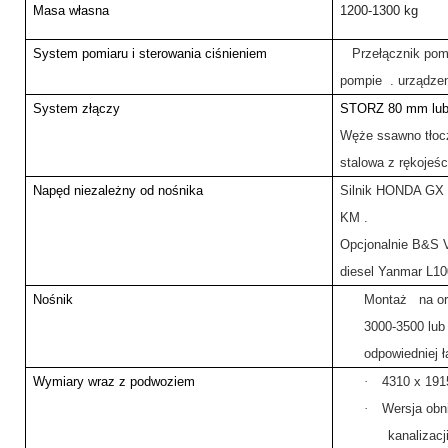
Masa własna
1200-1300 kg
System pomiaru i sterowania ciśnieniem
Przełącznik pomp
pompie . urządze
System złączy
STORZ 80 mm lub
Węże ssawno tłoc
stalowa z rękojeśc
Napęd niezależny od nośnika
Silnik HONDA GX 
KM .
Opcjonalnie B&S V
diesel Yanmar L10
Nośnik
Montaż na o
3000-3500 lu
odpowiedniej 
Wymiary wraz z podwoziem
·
4310 x 191
·
Wersja obn
kanalizacj