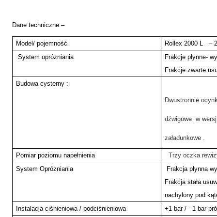
Dane techniczne –
Model/ pojemność
Rollex 2000 L – 
System opróżniania
Frakcje płynne- 
Frakcje zwarte us
Budowa cysterny :
Dwustronnie ocyn
dźwigowe w wersji
załadunkowe .
Pomiar poziomu napełnienia
Trzy oczka rewiz
System Opróżniania
Frakcja płynna w
Frakcja stała usuw
nachylony pod kąt
Instalacja ciśnieniowa / podciśnieniowa
+1 bar / - 1 bar pr