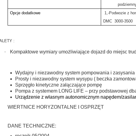
podziemn
Opcje dodatkowe
1,-Podwozie z ho
DMC 3000-3500
ALETY :
·
Kompaktowe wymiary umożliwiające dojazd do miejsc trud
Wydajny i niezawodny system pompowania i zasysania 
Prosty i niezawodny system wysypu ( beczka zamonto
Sprzęgło kinetyczne załączające pompę
Pompa z systemem LONG LIFE – przy podstawowej dbało
Urządzenie z własnym autonomicznym napędem/zasilani
WIERTNICE HORYZONTALNE I OSPRZĘT
DANE TECHNICZNE:
rocznik 05/2004