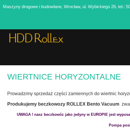
Maszyny drogowe i budowlane, Wrocław, ul. Wybickiego 26, tel.: 5
WIERTNICE HORYZONTALNE
Prowadzimy sprzedaż części zamiennych do wiertnic horyzo
Produkujemy beczkowozy ROLLEX Bento Vacuum
zwan
UWAGA ! nasz beczkowóz jako jedyny w EUROPIE jest wyposa
Pompa posi