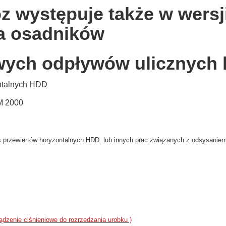
z występuje także w wer
a osadników
ych odpływów ulicznych 
ontalnych HDD
M 2000
as przewiertów horyzontalnych HDD lub innych prac związanych z odsysaniem
ądzenie ciśnieniowe do rozrzedzania urobku )