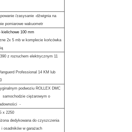
owanie /zasysanie -dźwignia na
nie pomiarowe
wakuometr
 kielichowe 100 mm
zne 2x 5 mb w komplecie końcówka
ią
390 z rozruchem elektrycznym 11
anguerd Professional 14 KM lub
0
ryginalnym podwoziu ROLLEX DMC
b samochodzie ciężarowym o
ładowności -
5 x 2250
iżona dedykowana do czyszczenia
i i osadników w garażach