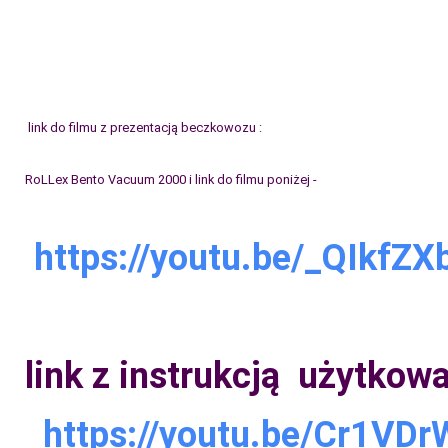
link do filmu z prezentacją beczkowozu :
RoLLex Bento Vacuum 2000 i link do filmu poniżej -
https://youtu.be/_QIkfZ
link z instrukcją użytkow
https://youtu.be/
Cr1VD