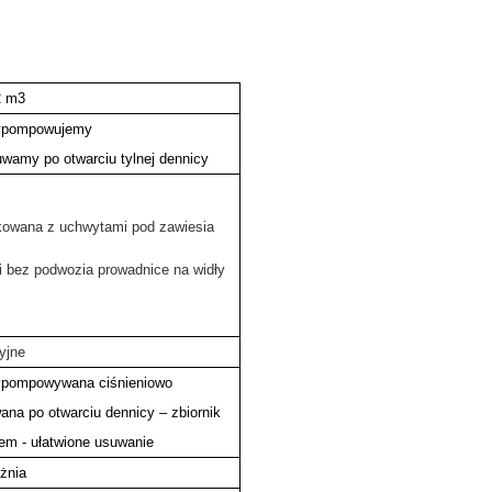
2 m3
wypompowujemy
uwamy po otwarciu tylnej dennicy
kowana z uchwytami pod zawiesia
 bez podwozia prowadnice na widły
yjne
ypompowywana ciśnieniowo
ana po otwarciu dennicy – zbiornik
em - ułatwione usuwanie
óżnia