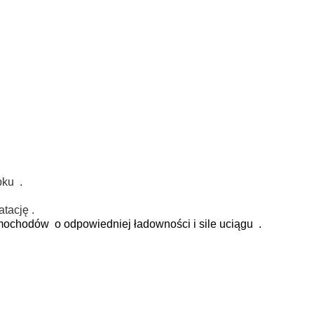
bku .
tację .
ochodów o odpowiedniej ładowności i sile uciągu .