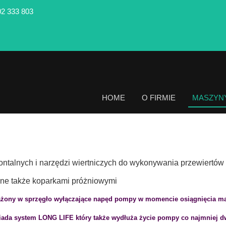
02 333 803
HOME
O FIRMIE
MASZYN
ntalnych i narzędzi wiertniczych do wykonywania przewiertów
e także koparkami próżniowymi
żony w sprzęgło wyłączające napęd pompy w momencie osiągnięcia ma
ada system LONG LIFE który także wydłuża życie pompy co najmniej dwu