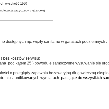
ych wysokość 1950
mologacją przyczepy ciężarowej
no dostępnych np. węzły sanitarne w garażach podziemnych .
( bez kosztów serwisu)
wana pod kątem 25’) powoduje samoczynne wysuwanie się uro
ści o przeglądy zapewnia bezawaryjną długowieczną eksploa
em o z unifikowanych wymiarach pasujące do wszystkich sam