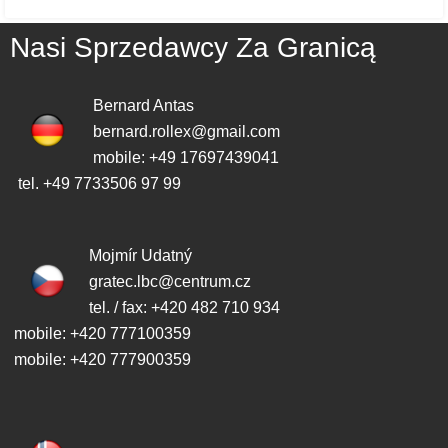
Nasi Sprzedawcy Za Granicą
Bernard Antas
bernard.rollex@gmail.com
mobile: +49 17697439041
tel. +49 7733506 97 99
Mojmír Udatný
gratec.lbc@centrum.cz
tel. / fax: +420 482 710 934
mobile: +420 777100359
mobile: +420 777900359