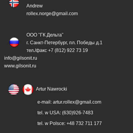
Andrew
rollex.norge@gmail.com
ООО "ГК Дельта"
г. Санкт-Петербург, пл. Победы д.1
тел./факс +7 (812) 922 73 19
info@gilsonit.ru
www.gilsonit.ru
Artur Nawrocki
e-mail:
artur.rollex@gmail.com
tel. w USA: (630)926-7483
tel. w Polsce: +48 732 711 177